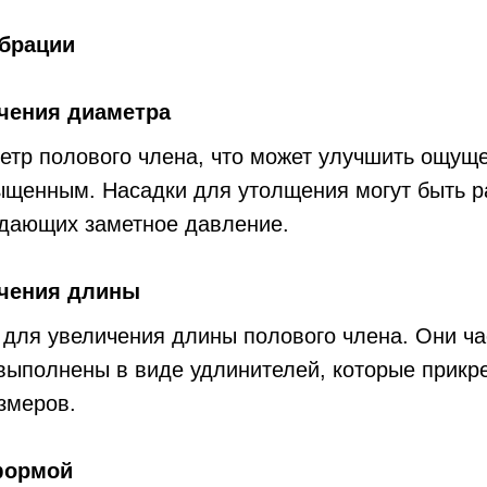
ибрации
ичения диаметра
етр полового члена, что может улучшить ощущ
ыщенным. Насадки для утолщения могут быть ра
здающих заметное давление.
ичения длины
 для увеличения длины полового члена. Они ча
 выполнены в виде удлинителей, которые прикр
змеров.
формой