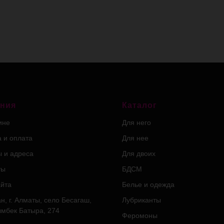
ния
Каталог
ине
Для него
а и оплата
Для нее
ы и адреса
Для двоих
ты
БДСМ
айта
Белье и одежда
н, г. Алматы, село Бесагаш,
Лубриканты
ымбек Батыра, 274
Феромоны