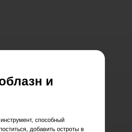
облазн и
 инструмент, способный
поститься, добавить остроты в