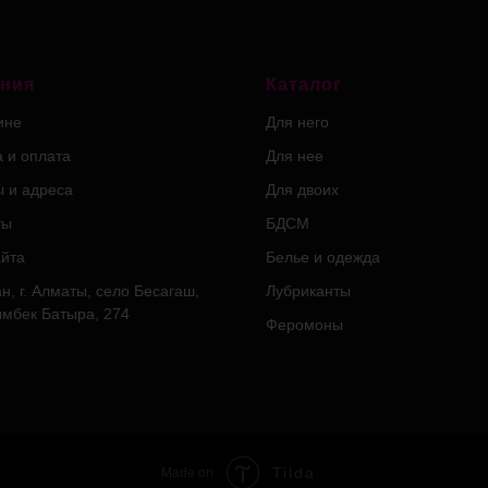
ния
Каталог
ине
Для него
а и оплата
Для нее
ы и адреса
Для двоих
ты
БДСМ
айта
Белье и одежда
н, г. Алматы, село Бесагаш,
Лубриканты
ымбек Батыра, 274
Феромоны
Tilda
Made on