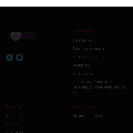
Компания
О магазине
Доставка и оплата
Контакты и адреса
Реквизиты
Карта сайта
Казахстан, г. Алматы, село
Бесагаш, ул. Райымбек Батыра,
274
Каталог
Партнерам
Для него
Оптовые продажи
Для нее
Для двоих