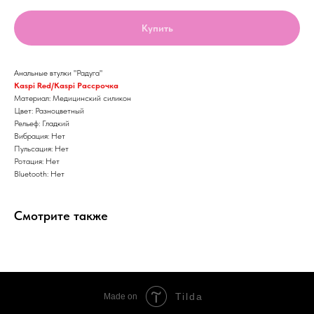
Купить
Анальные втулки "Радуга"
Kaspi Red/Kaspi Рассрочка
Материал: Медицинский силикон
Цвет: Разноцветный
Рельеф: Гладкий
Вибрация: Нет
Пульсация: Нет
Ротация: Нет
Bluetooth: Нет
Смотрите также
Tilda
Made on