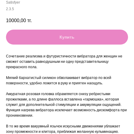
Satisfyer
2.3.5
10000,00
тг.
Купить
Сочетание реализма и футуристичности вибратора для женщин не
сможет оставить равнодушным ни одну представительницу
прекрасного пола.
Мягкий бархатистый силикон обволакивает вибратор по всей
поверхности, удобно ложится в руку и приятен наощупь.
Аккуратная розовая головка обрамляется снизу ребристыми
прожилками, а по длине фаллоса вставлена «гармошка», которая
служит для дополнительной стимуляции и аккумуляции ощущений.
Функция нагрева вибратора исключает возможность дискомфорта при
проникновении.
В то же время вакуумный язычок искусными движениями ублажает
зону промежности и клитора, приближая желанную кульминацию.