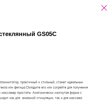
стеклянный GS05C
ллоимитатор, практичный и стильный, станет идеальным
текла или фетиша.Охладите его или согрейте для получения
 массажер простаты. Анатомически изогнутая форма с
ходит как для анальной стимуляции, так и для массажа