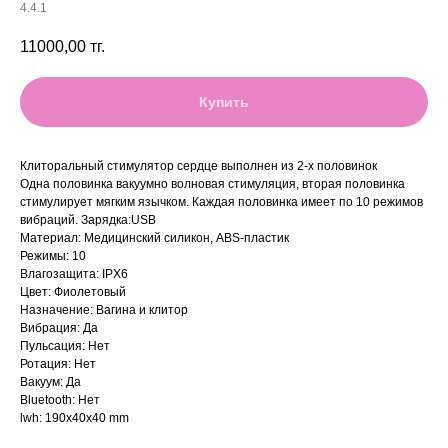
4.4.1
11000,00
тг.
Купить
Клиторальный стимулятор сердце выполнен из 2-х половинок
Одна половинка вакуумно волновая стимуляция, вторая половинка
стимулирует мягким язычком. Каждая половинка имеет по 10 режимов
вибраций. Зарядка:USB
Материал: Медицинский силикон, ABS-пластик
Режимы: 10
Влагозащита: IPX6
Цвет: Фиолетовый
Назначение: Вагина и клитор
Вибрация: Да
Пульсация: Нет
Ротация: Нет
Вакуум: Да
Bluetooth: Нет
lwh: 190x40x40 mm