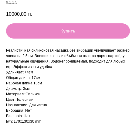
9.1.1.5
10000,00
тг.
Купить
Реалистичная силиконовая насадка без вибрации увеличивает размер
члена на 2.5 см. Внешние вены и объёмная головка дарят партнёру
натуральные ощущения. Водонепроницаемая, подходит для любых
игр. Эффективна и удобна.
Удлиняет: +4см
Общая длина: 17см
Рабочая длина:13см
Диаметр: 3см
Материал: Силикон
Цвет: Телесный
Назначение: Для члена
Вибрация: Нет
Bluetooth: Нет
lwh: 170x130x30 mm