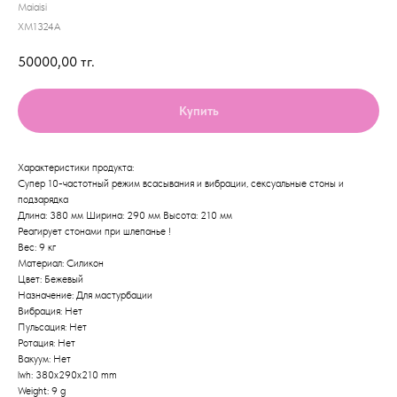
Maiaisi
XM1324А
50000,00
тг.
Купить
Характеристики продукта:
Супер 10-частотный режим всасывания и вибрации, сексуальные стоны и
подзарядка
Длина: 380 мм Ширина: 290 мм Высота: 210 мм
Реагирует стонами при шлепанье !
Вес: 9 кг
Материал: Силикон
Цвет: Бежевый
Назначение: Для мастурбации
Вибрация: Нет
Пульсация: Нет
Ротация: Нет
Вакуум: Нет
lwh: 380x290x210 mm
Weight: 9 g