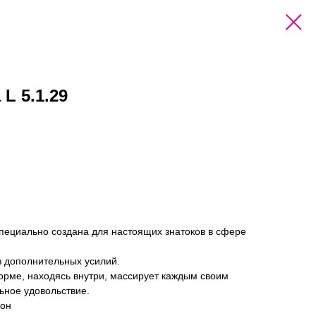
L 5.1.29
пециально создана для настоящих знатоков в сфере
ез дополнительных усилий.
орме, находясь внутри, массирует каждым своим
ьное удовольствие.
кон